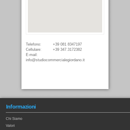
Telefono:
+39 081 8347197
Cellulare:
+39 347.3172382
E-mail:
info@studiocommercialegiordano.it
Informazioni
Chi Siamo
Valori