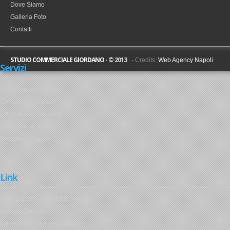
Dove Siamo
Galleria Foto
Contatti
STUDIO COMMERCIALE GIORDANO
-
© 2013
- Credits:
Web Agency Napoli
Servizi
Consulenza Aziendale
Consulenza Fiscale
Consulenza Tributaria
Consulenza Lavoro
Revisione Legale
Link
Ordine Commercialisti di Napoli
Agenzia Entrate
Camera Commercio di Napoli